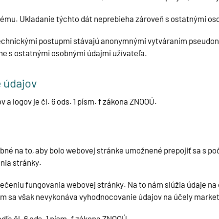
stému. Ukladanie týchto dát neprebieha zároveň s ostatnými os
echnickými postupmi stávajú anonymnými vytváraním pseudonym
ne s ostatnými osobnými údajmi užívateľa.
e údajov
 logov je čl. 6 ods. 1 písm. f zákona ZNOOÚ.
né na to, aby bolo webovej stránke umožnené prepojiť sa s po
nia stránky.
pečeniu fungovania webovej stránky. Na to nám slúžia údaje na
 tým sa však nevykonáva vyhodnocovanie údajov na účely market
ľa čl. 6 ods. 1 písm. f zákona ZNOOÚ.