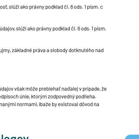
 slúži ako právny podklad čl. 6 ods. 1 písm. c
ajov, slúži ako právny podklad čl. 6 ods. 1 písm.
áujmy, základné práva a slobody dotknutého nad
dajov však môže prebiehať naďalej v prípade, že
dpisoch únie, ktorým zodpovedný podlieha.
ínanými normami, ibaže by existoval dôvod na
 logov