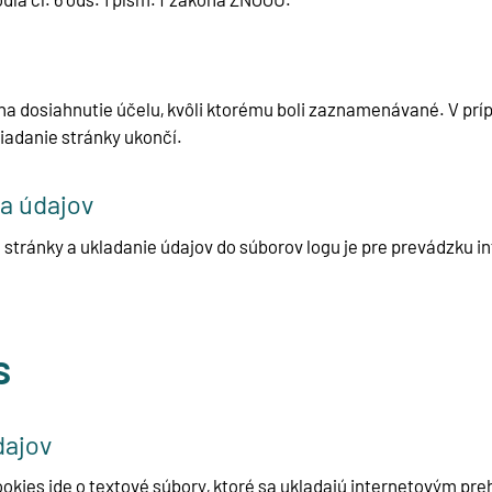
é na dosiahnutie účelu, kvôli ktorému boli zaznamenávané. V p
liadanie stránky ukončí.
ia údajov
ránky a ukladanie údajov do súborov logu je pre prevádzku in
s
dajov
ookies ide o textové súbory, ktoré sa ukladajú internetovým p