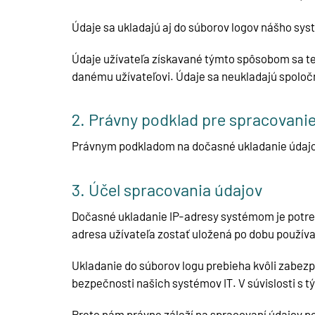
Údaje sa ukladajú aj do súborov logov nášho sy
Údaje užívateľa získavané týmto spôsobom sa t
danému užívateľovi. Údaje sa neukladajú spoloč
2. Právny podklad pre spracovani
Právnym podkladom na dočasné ukladanie údajov a
3. Účel spracovania údajov
Dočasné ukladanie IP-adresy systémom je potreb
adresa užívateľa zostať uložená po dobu používa
Ukladanie do súborov logu prebieha kvôli zabez
bezpečnosti našich systémov IT. V súvislosti s
Preto nám právne záleží na spracovaní údajov pod