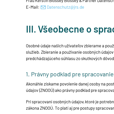
Frau Kerstin Blossey Blossey & Partner Datens
E-Mail:
D
t
nsch
tz
jrs
d
III. Všeobecne o spr
Osobné údaje našich užívateľov zbierame a použí
služieb. Zbieranie a používanie osobných údajov 
predchádzajúceho súhlasu zo skutkových dôvodo
1. Právny podklad pre spracovani
Akonáhle získame povolenie danej osoby na postu
údajov (ZNOOÚ) ako právny podklad pre spracov
Pri spracovaní osobných údajov, ktoré je potrebné
zákona ZNOOÚ. To platí aj pre postupy spracova