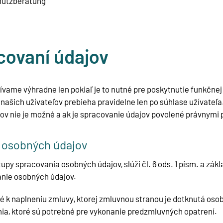
chutzberatung
acovaní údajov
vame výhradne len pokiaľ je to nutné pre poskytnutie funkčnej
našich užívateľov prebieha pravidelne len po súhlase užívateľa
v nie je možné a ak je spracovanie údajov povolené právnymi 
e osobných údajov
py spracovania osobných údajov, slúži čl. 6 ods. 1 písm. a zá
anie osobných údajov.
 k naplneniu zmluvy, ktorej zmluvnou stranou je dotknutá osoba,
nia, ktoré sú potrebné pre vykonanie predzmluvných opatrení.