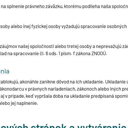
na splnenie právneho záväzku, ktorému podlieha naša spoločnosť,
osoby alebo inej fyzickej osoby vyžadujú spracovanie osobných úd
 záujmov našej spoločnosti alebo tretej osoby a neprevažujú z
ad na spracovanie čl. 6 ods. 1 písm. f zákona ZNOOÚ.
ania
blokujú, akonáhle zanikne dôvod na ich ukladanie. Ukladanie ú
konodarcu v právnych nariadeniach, zákonoch alebo iných pre
aj v prípade, keď vypršala doba na ukladanie predpísaná spom
lebo jej naplnenie.
ových stránok a vytváranie