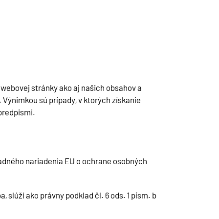
 webovej stránky ako aj našich obsahov a
. Výnimkou sú prípady, v ktorých získanie
predpismi.
kladného nariadenia EU o ochrane osobných
 slúži ako právny podklad čl. 6 ods. 1 písm. b