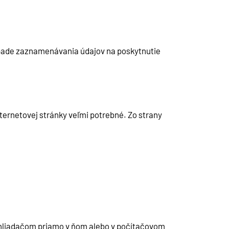
rípade zaznamenávania údajov na poskytnutie
ternetovej stránky veľmi potrebné. Zo strany
rehliadačom priamo v ňom alebo v počítačovom